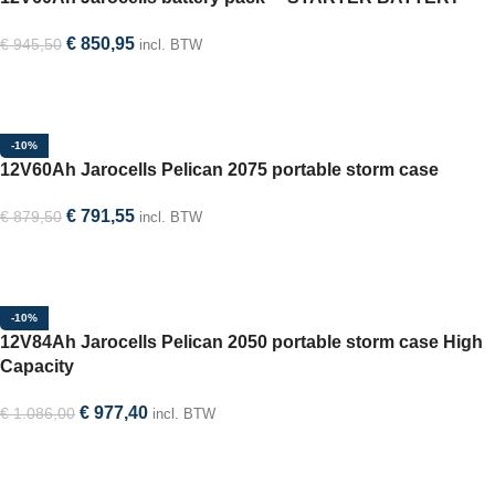
€
850,95
€
945,50
incl. BTW
In winkelwagen
-10%
12V60Ah Jarocells Pelican 2075 portable storm case
€
791,55
€
879,50
incl. BTW
Selecteer optie
-10%
12V84Ah Jarocells Pelican 2050 portable storm case High
Capacity
€
977,40
€
1.086,00
incl. BTW
Selecteer optie