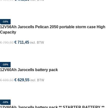
Selecteer optie
-10%
12V56Ah Jarocells Pelican 2050 portable storm case High
Capacity
€
711,45
€
790,50
incl. BTW
Selecteer optie
-10%
12V60Ah Jarocells battery pack
€
629,55
€
699,50
incl. BTW
In winkelwagen
-10%
12V60Ah Jarocells battery pack ** STARTER BATTERY **