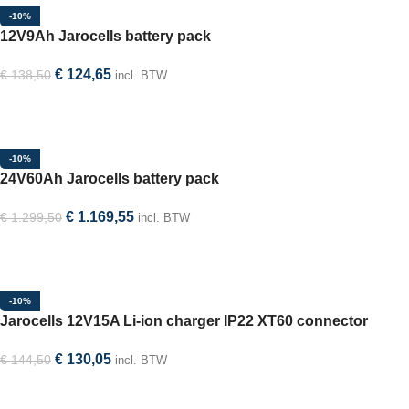
-10%
12V9Ah Jarocells battery pack
€
124,65
€
138,50
incl. BTW
In winkelwagen
-10%
24V60Ah Jarocells battery pack
€
1.169,55
€
1.299,50
incl. BTW
In winkelwagen
-10%
Jarocells 12V15A Li-ion charger IP22 XT60 connector
€
130,05
€
144,50
incl. BTW
In winkelwagen