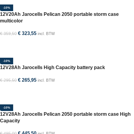
-10%
12V20Ah Jarocells Pelican 2050 portable storm case
multicolor
€
323,55
€
359,50
incl. BTW
Selecteer optie
-10%
12V28Ah Jarocells High Capacity battery pack
€
265,95
€
295,50
incl. BTW
In winkelwagen
-10%
12V28Ah Jarocells Pelican 2050 portable storm case High
Capacity
€
445,50
€
495,00
incl. BTW