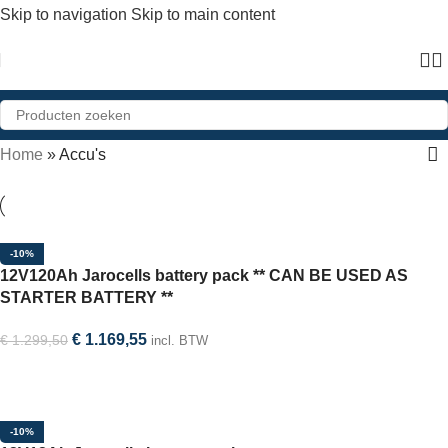
Skip to navigation
Skip to main content
Home
»
Accu's
-10%
12V120Ah Jarocells battery pack ** CAN BE USED AS
STARTER BATTERY **
€
1.169,55
€
1.299,50
incl. BTW
In winkelwagen
-10%