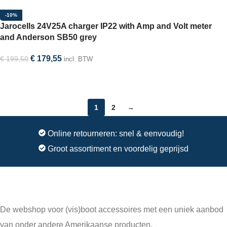
-10%
Jarocells 24V25A charger IP22 with Amp and Volt meter
and Anderson SB50 grey
€
179,55
€
199,50
incl. BTW
In winkelwagen
1
2
→
Online retourneren: snel & eenvoudig!
Groot assortiment en voordelig geprijsd
De webshop voor (vis)boot accessoires met een uniek aanbod
van onder andere Amerikaanse producten.