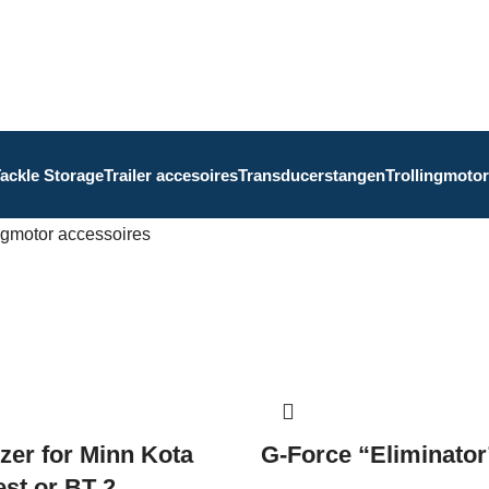
ackle Storage
Trailer accesoires
Transducerstangen
Trollingmotor
ngmotor accessoires
izer for Minn Kota
G-Force “Eliminator
est or BT 2