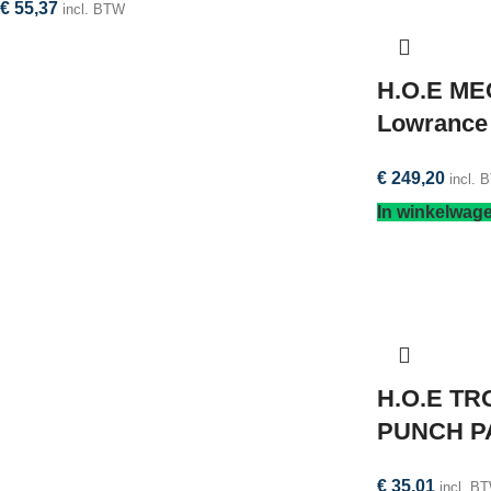
€
55,37
incl. BTW
H.O.E ME
Lowrance
€
249,20
incl. 
In winkelwag
H.O.E T
PUNCH P
€
35,01
incl. B