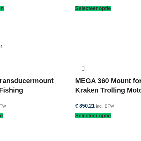
en
Selecteer optie
MEGA 360 Mount for
transducermount
Kraken Trolling Mot
Fishing
€
850,21
incl. BTW
BTW
Selecteer optie
ie