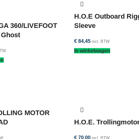
H.O.E Outboard Rig
GA 360/LIVEFOOT
Sleeve
 Ghost
€
84,45
incl. BTW
In winkelwagen
BTW
en
ROLLING MOTOR
AD
H.O.E. Trollingmoto
€
70,00
TW
incl. BTW