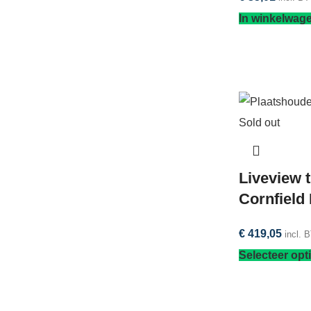
In winkelwag
Sold out
Liveview 
Cornfield 
€
419,05
incl. 
Selecteer opt