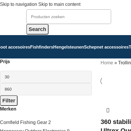
Skip to navigation
Skip to main content
Search
oot accesoires
Fishfinders
Hengelsteunen
Schepnet accessoires
T
Prijs
Home
»
Trolli
Filter
Merken
360 stabil
Cornfield Fishing Gear
2
Ultrex Qu