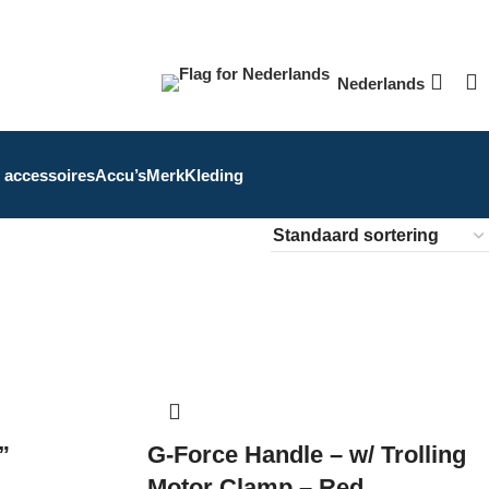
Nederlands
 accessoires
Accu’s
Merk
Kleding
”
G-Force Handle – w/ Trolling
Motor Clamp – Red