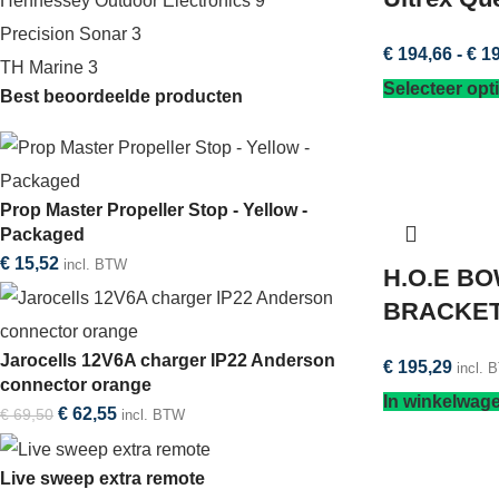
Hennessey Outdoor Electronics
9
Precision Sonar
3
€
194,66
-
€
19
TH Marine
3
Selecteer opt
Best beoordeelde producten
Prop Master Propeller Stop - Yellow -
Packaged
€
15,52
incl. BTW
H.O.E B
BRACKE
Jarocells 12V6A charger IP22 Anderson
€
195,29
incl. 
connector orange
In winkelwag
€
62,55
€
69,50
incl. BTW
Live sweep extra remote