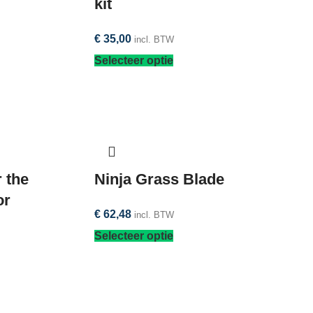
kit
€
35,00
incl. BTW
Selecteer optie
 the
Ninja Grass Blade
or
€
62,48
incl. BTW
Selecteer optie