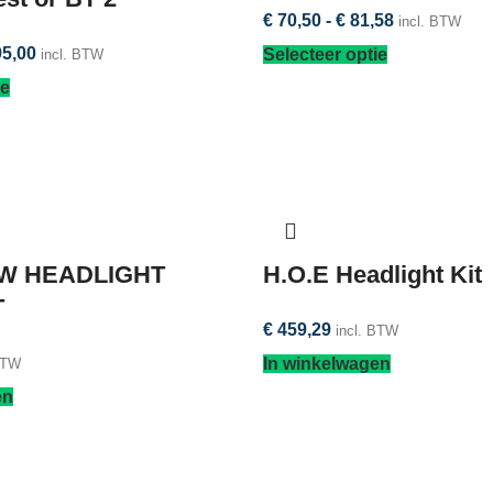
€
70,50
-
€
81,58
incl. BTW
5,00
Selecteer optie
incl. BTW
ie
OW HEADLIGHT
H.O.E Headlight Kit
T
€
459,29
incl. BTW
In winkelwagen
BTW
en