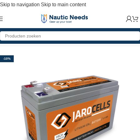
Skip to navigation
Skip to main content
Home
»
Shop
»
12V28Ah Jarocells High Capacity battery pack
-10%