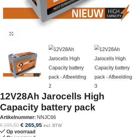
Click to enlarge
12V28Ah Jarocells High
Capacity battery pack
Artikelnummer:
NNJC66
€
265,95
€
295,50
incl. BTW
Op voorraad