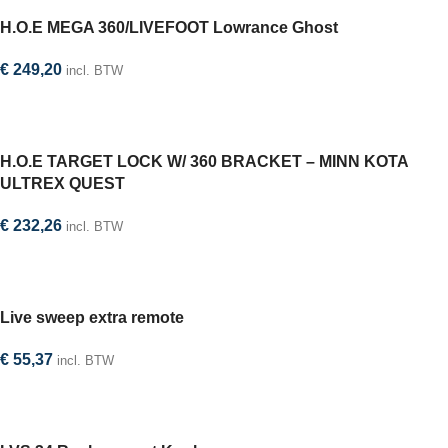
H.O.E MEGA 360/LIVEFOOT Lowrance Ghost
€
249,20
incl. BTW
In winkelwagen
H.O.E TARGET LOCK W/ 360 BRACKET – MINN KOTA
ULTREX QUEST
€
232,26
incl. BTW
In winkelwagen
Live sweep extra remote
€
55,37
incl. BTW
In winkelwagen