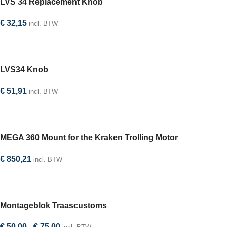
LVS 34 Replacement Knob
€
32,15
incl. BTW
In winkelwagen
LVS34 Knob
€
51,91
incl. BTW
In winkelwagen
MEGA 360 Mount for the Kraken Trolling Motor
€
850,21
incl. BTW
Selecteer optie
Montageblok Traascustoms
€
50,00
-
€
75,00