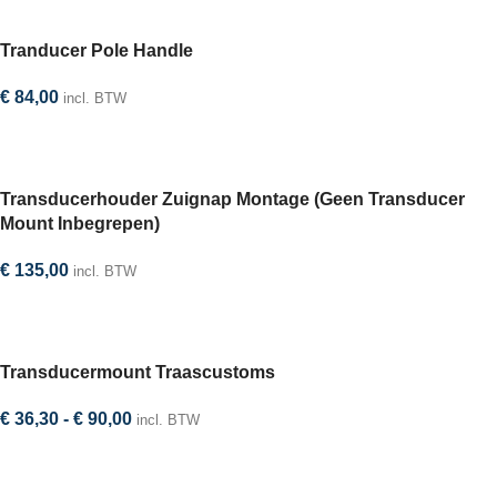
Tranducer Pole Handle
€
84,00
incl. BTW
In winkelwagen
Transducerhouder Zuignap Montage (Geen Transducer
Mount Inbegrepen)
€
135,00
incl. BTW
In winkelwagen
Transducermount Traascustoms
€
36,30
-
€
90,00
incl. BTW
Selecteer optie