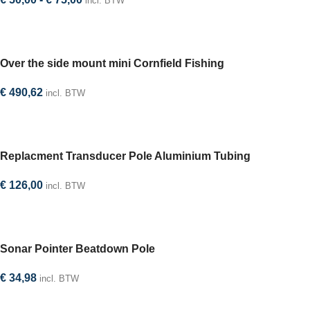
incl. BTW
Selecteer optie
Over the side mount mini Cornfield Fishing
€
490,62
incl. BTW
In winkelwagen
Replacment Transducer Pole Aluminium Tubing
€
126,00
incl. BTW
In winkelwagen
Sonar Pointer Beatdown Pole
€
34,98
incl. BTW
In winkelwagen