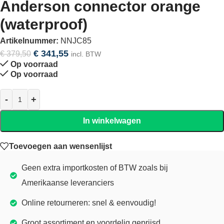
Anderson connector orange
(waterproof)
Artikelnummer:
NNJC85
€
341,55
€
379,50
incl. BTW
Op voorraad
Op voorraad
In winkelwagen
Toevoegen aan wensenlijst
Geen extra importkosten of BTW zoals bij
Amerikaanse leveranciers
Online retourneren: snel & eenvoudig!
Groot assortiment en voordelig geprijsd