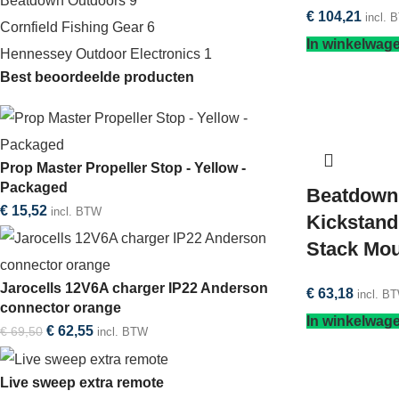
Beatdown Outdoors
9
€
104,21
incl. 
Cornfield Fishing Gear
6
In winkelwag
Hennessey Outdoor Electronics
1
Best beoordeelde producten
Prop Master Propeller Stop - Yellow -
Packaged
Beatdown
€
15,52
incl. BTW
Kickstand
Stack Mo
Jarocells 12V6A charger IP22 Anderson
€
63,18
incl. B
connector orange
In winkelwag
€
62,55
€
69,50
incl. BTW
Live sweep extra remote