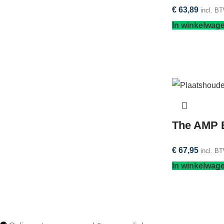
€
63,89
incl. B
In winkelwag
The AMP B
€
67,95
incl. B
In winkelwag