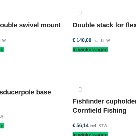
ouble swivel mount
Double stack for fle
€
140,00
BTW
incl. BTW
en
In winkelwagen
nsducerpole base
Fishfinder cupholde
Cornfield Fishing
TW
€
56,14
en
incl. BTW
In winkelwagen