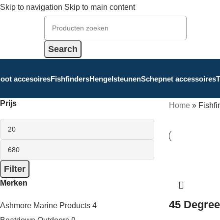
Skip to navigation
Skip to main content
Search
oot accesoires
Fishfinders
Hengelsteunen
Schepnet accessoires
T
Prijs
Home
»
Fishfi
Filter
Merken
45 Degree
Ashmore Marine Products
4