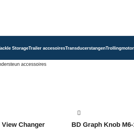
ackle Storage
Trailer accesoires
Transducerstangen
Trollingmotor
ndersteun accessoires
 View Changer
BD Graph Knob M6-