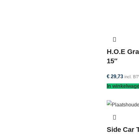
H.O.E Gra
15″
€
29,73
incl. B
In winkelwag
Side Car 