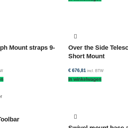
ph Mount straps 9-
Over the Side Teles
Short Mount
€
676,81
TW
incl. BTW
en
In winkelwagen
Toolbar
Swivel mount base 