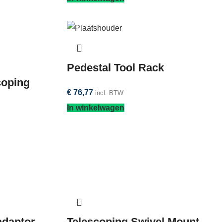
Pedestal Tool Rack
coping
€
76,77
incl. BTW
In winkelwagen
adaptor
Telescoping Swivel Mount