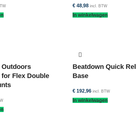
€
48,98
BTW
incl. BTW
en
In winkelwagen
 Outdoors
Beatdown Quick Re
 for Flex Double
Base
unts
€
192,96
incl. BTW
In winkelwagen
TW
en