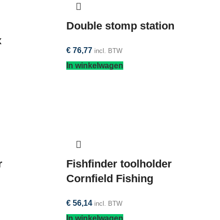
Double stomp station
x
€
76,77
incl. BTW
In winkelwagen
r
Fishfinder toolholder
Cornfield Fishing
€
56,14
incl. BTW
In winkelwagen