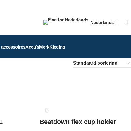
Nederlands
 accessoires
Accu’s
Merk
Kleding
1
Beatdown flex cup holder