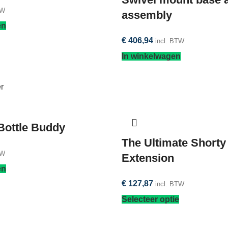
TW
assembly
en
€
406,94
incl. BTW
In winkelwagen
ottle Buddy
The Ultimate Shorty
TW
Extension
en
€
127,87
incl. BTW
Selecteer optie