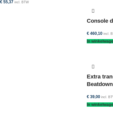
€
55,37
incl. BTW
Console d
€
460,10
incl. 
In winkelwag
Extra tra
Beatdown
€
39,00
incl. B
In winkelwag