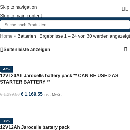
Skip to navigation
Skip to main content
Home
»
Batterien
Ergebnisse 1 – 24 von 30 werden angezeigt
Seitenleiste anzeigen
-10%
12V120Ah Jarocells battery pack ** CAN BE USED AS
STARTER BATTERY **
€
1.169,55
€
1.299,50
inkl. MwSt
In den Warenkorb
-10%
12V12Ah Jarocells battery pack