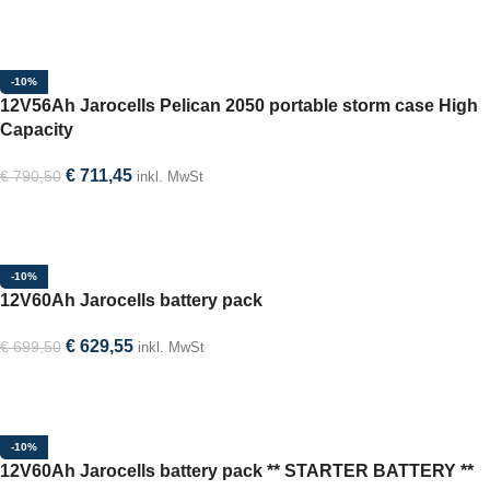
Option auswählen
-10%
12V56Ah Jarocells Pelican 2050 portable storm case High
Capacity
€
711,45
€
790,50
inkl. MwSt
Option auswählen
-10%
12V60Ah Jarocells battery pack
€
629,55
€
699,50
inkl. MwSt
In den Warenkorb
-10%
12V60Ah Jarocells battery pack ** STARTER BATTERY **