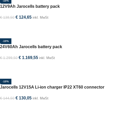
-10%
12V9Ah Jarocells battery pack
€
124,65
€
138,50
inkl. MwSt
In den Warenkorb
-10%
24V60Ah Jarocells battery pack
€
1.169,55
€
1.299,50
inkl. MwSt
In den Warenkorb
-10%
Jarocells 12V15A Li-ion charger IP22 XT60 connector
€
130,05
€
144,50
inkl. MwSt
In den Warenkorb