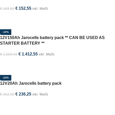
€
152,55
€
169,50
inkl. MwSt
In den Warenkorb
-10%
12V150Ah Jarocells battery pack ** CAN BE USED AS
STARTER BATTERY **
€
1.412,55
€
1.569,50
inkl. MwSt
In den Warenkorb
-10%
12V20Ah Jarocells battery pack
€
236,25
€
262,50
inkl. MwSt
In den Warenkorb