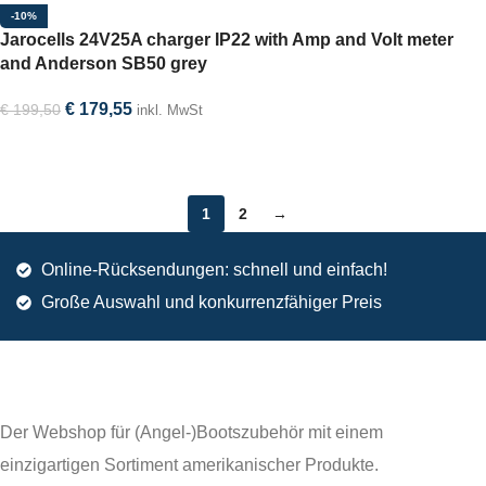
-10%
Jarocells 24V25A charger IP22 with Amp and Volt meter
and Anderson SB50 grey
€
179,55
€
199,50
inkl. MwSt
In den Warenkorb
1
2
→
Online-Rücksendungen: schnell und einfach!
Große Auswahl und konkurrenzfähiger Preis
Der Webshop für (Angel-)Bootszubehör mit einem
einzigartigen Sortiment amerikanischer Produkte.