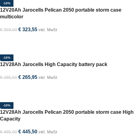
-10%
12V20Ah Jarocells Pelican 2050 portable storm case
multicolor
€
323,55
€
359,50
inkl. MwSt
Option auswählen
-10%
12V28Ah Jarocells High Capacity battery pack
€
265,95
€
295,50
inkl. MwSt
In den Warenkorb
-10%
12V28Ah Jarocells Pelican 2050 portable storm case High
Capacity
€
445,50
€
495,00
inkl. MwSt