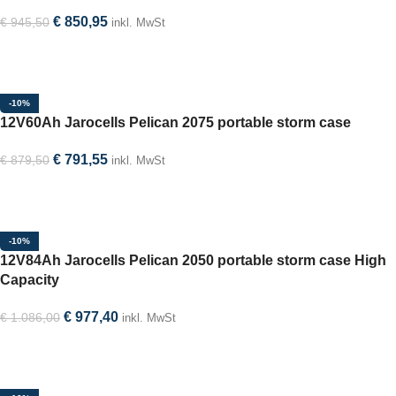
€
850,95
€
945,50
inkl. MwSt
In den Warenkorb
-10%
12V60Ah Jarocells Pelican 2075 portable storm case
€
791,55
€
879,50
inkl. MwSt
Option auswählen
-10%
12V84Ah Jarocells Pelican 2050 portable storm case High
Capacity
€
977,40
€
1.086,00
inkl. MwSt
Option auswählen