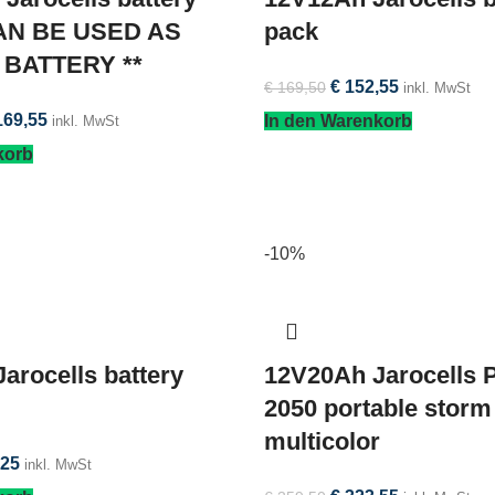
CAN BE USED AS
pack
BATTERY **
€
152,55
€
169,50
inkl. MwSt
169,55
In den Warenkorb
inkl. MwSt
korb
-10%
arocells battery
12V20Ah Jarocells P
2050 portable storm
multicolor
25
inkl. MwSt