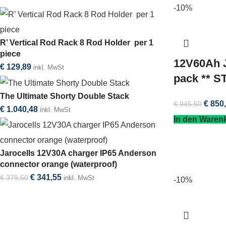
-10%
R’ Vertical Rod Rack 8 Rod Holder per 1
piece
12V60Ah J
€
129,89
inkl. MwSt
pack ** 
The Ultimate Shorty Double Stack
€
850,
€
945,50
€
1.040,48
inkl. MwSt
In den Waren
Jarocells 12V30A charger IP65 Anderson
connector orange (waterproof)
€
341,55
€
379,50
inkl. MwSt
-10%