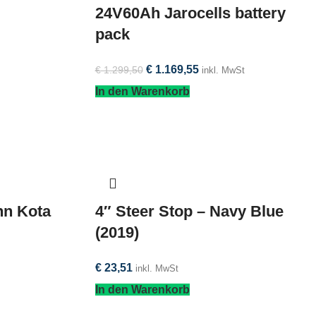
24V60Ah Jarocells battery
pack
€
1.169,55
€
1.299,50
inkl. MwSt
In den Warenkorb
inn Kota
4″ Steer Stop – Navy Blue
(2019)
€
23,51
inkl. MwSt
In den Warenkorb