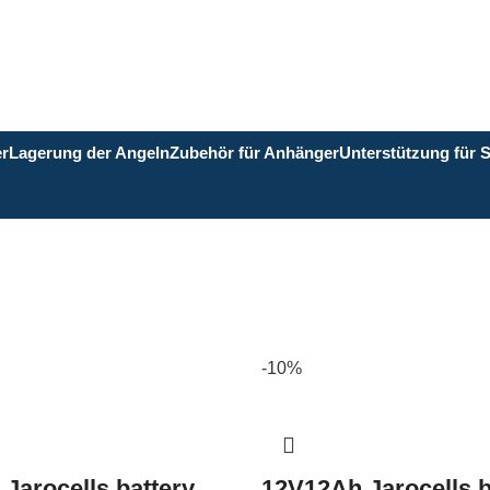
er
Lagerung der Angeln
Zubehör für Anhänger
Unterstützung für 
-10%
Jarocells battery
12V12Ah Jarocells b