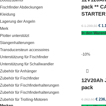
Bootszubehör
pack ** 
Fischfinder Abdeckungen
STARTER 
Kleidung
Lagerung der Angeln
€
1.
€
1.299,50
Merk
In den Waren
Plotter unterstützt
Stangenhalterungen
Transducersteun accessoires
-10%
Unterstützung für Fischfinder
Unterstützung für Schallwandler
Zubehör für Anhänger
Zubehör für Fischfinder
12V20Ah J
Zubehör für Fischfinderhalterungen
pack
Zubehör für Fischfinderhalterungen
€
236,
€
262,50
Zubehör für Trolling-Motoren
Merken