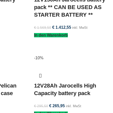
pack ** CAN BE USED AS
STARTER BATTERY **
€
1.412,55
€
1.569,50
inkl. MwSt
In den Warenkorb
-10%
elican
12V28Ah Jarocells High
 case
Capacity battery pack
€
265,95
€
295,50
inkl. MwSt