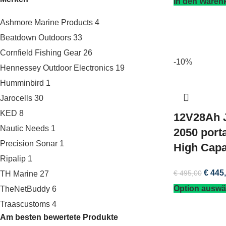
In den Waren
Ashmore Marine Products
4
Beatdown Outdoors
33
Cornfield Fishing Gear
26
-10%
Hennessey Outdoor Electronics
19
Humminbird
1
Jarocells
30
KED
8
12V28Ah J
Nautic Needs
1
2050 port
Precision Sonar
1
High Capa
Ripalip
1
€
445,
€
495,00
TH Marine
27
Option auswä
TheNetBuddy
6
Traascustoms
4
Am besten bewertete Produkte