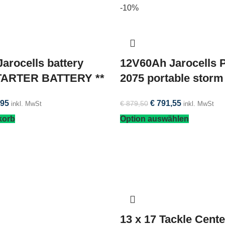
-10%
arocells battery
12V60Ah Jarocells P
STARTER BATTERY **
2075 portable storm
95
€
791,55
€
879,50
inkl. MwSt
inkl. MwSt
korb
Option auswählen
13 x 17 Tackle Cente