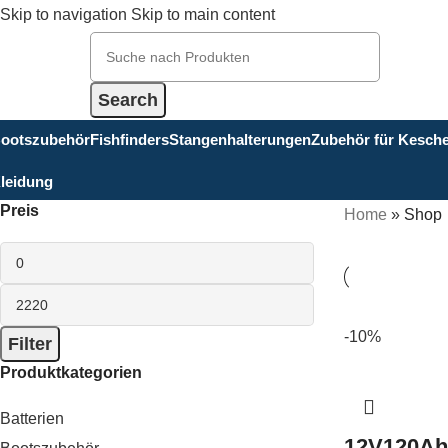
Skip to navigation
Skip to main content
Search
ootszubehör
Fishfinders
Stangenhalterungen
Zubehör für Kesch
leidung
Preis
Home
»
Shop
-10%
Filter
Produktkategorien
Batterien
12V120Ah 