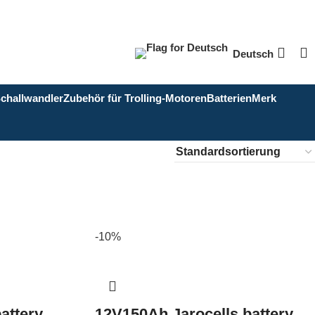
Deutsch
Schallwandler
Zubehör für Trolling-Motoren
Batterien
Merk
-10%
attery
12V150Ah Jarocells battery