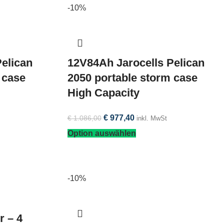
-10%
elican
12V84Ah Jarocells Pelican
 case
2050 portable storm case
High Capacity
€
977,40
€
1.086,00
inkl. MwSt
Option auswählen
-10%
r – 4