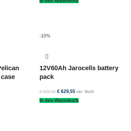
In den Warenkorb
-10%
elican
12V60Ah Jarocells battery
 case
pack
€
629,55
€
699,50
inkl. MwSt
In den Warenkorb