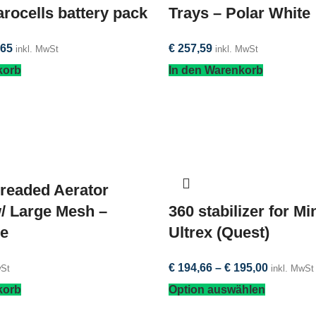
rocells battery pack
Trays – Polar White
65
€
257,59
inkl. MwSt
inkl. MwSt
korb
In den Warenkorb
hreaded Aerator
w/ Large Mesh –
360 stabilizer for M
e
Ultrex (Quest)
€
194,66
–
€
195,00
wSt
inkl. MwSt
korb
Option auswählen