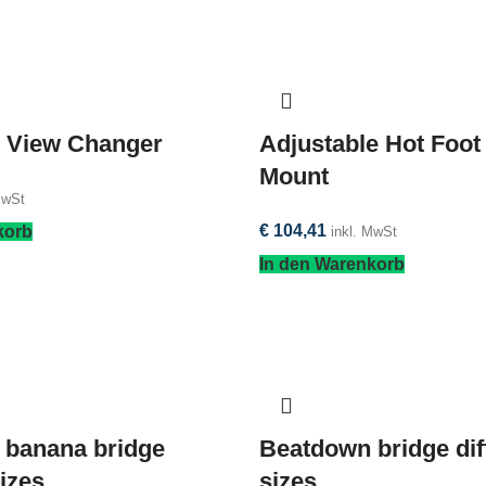
 View Changer
Adjustable Hot Foot
Mount
MwSt
€
104,41
korb
inkl. MwSt
In den Warenkorb
 banana bridge
Beatdown bridge dif
sizes
sizes