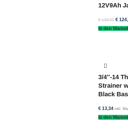
12V9Ah Ja
€
124,
€
138,50
In den Waren
3/4″-14 T
Strainer 
Black Bas
€
13,34
inkl. M
In den Waren