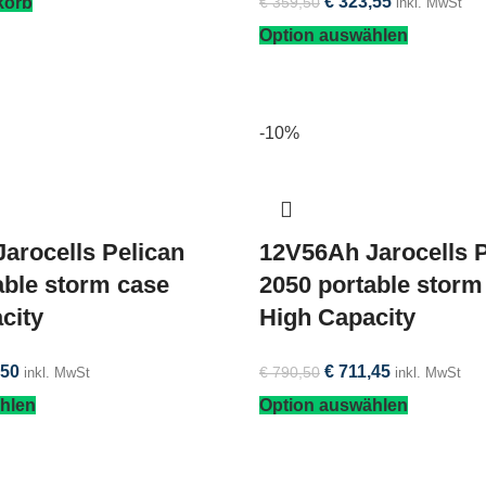
€
323,55
korb
€
359,50
inkl. MwSt
Option auswählen
-10%
arocells Pelican
12V56Ah Jarocells P
able storm case
2050 portable storm
city
High Capacity
50
€
711,45
€
790,50
inkl. MwSt
inkl. MwSt
hlen
Option auswählen