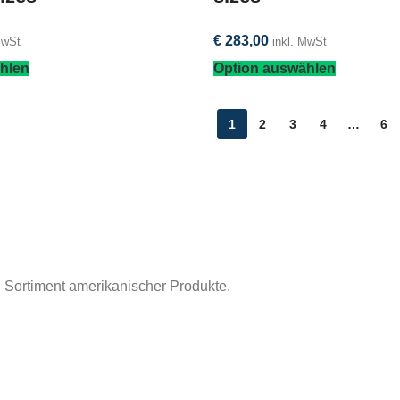
€
283,00
MwSt
inkl. MwSt
hlen
Option auswählen
1
2
3
4
…
6
 Sortiment amerikanischer Produkte.