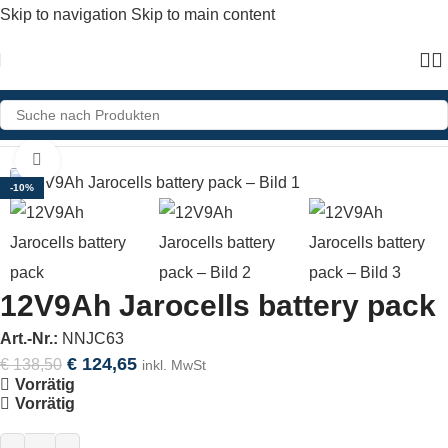
Skip to navigation
Skip to main content
Home
»
Shop
»
12V9Ah Jarocells battery pack
Click to enlarge
-10%
12V9Ah Jarocells battery pack
Art.-Nr.:
NNJC63
€
124,65
€
138,50
inkl. MwSt
Vorrätig
Vorrätig