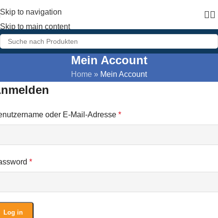
Skip to navigation
Skip to main content
Mein Account
Home
»
Mein Account
nmelden
enutzername oder E-Mail-Adresse
*
assword
*
Log in