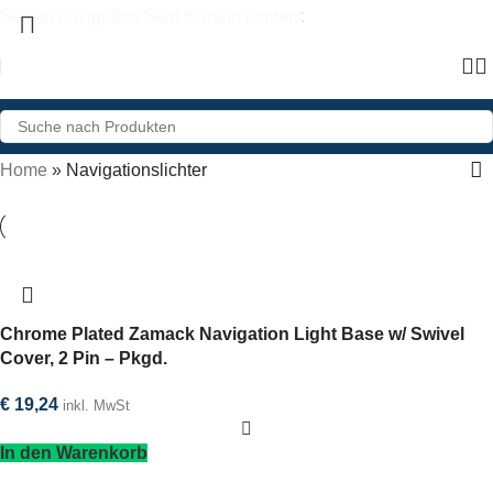
Skip to navigation
Skip to main content
Home
»
Navigationslichter
Chrome Plated Zamack Navigation Light Base w/ Swivel
Cover, 2 Pin – Pkgd.
€
19,24
inkl. MwSt
In den Warenkorb