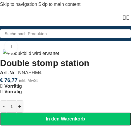
Skip to navigation
Skip to main content
Home
»
Shop
»
Double stomp station
Click to enlarge
Double stomp station
Art.-Nr.:
NNASHM4
€
76,77
inkl. MwSt
Vorrätig
Vorrätig
In den Warenkorb