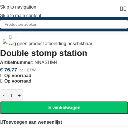
Skip to navigation
Skip to main content
Home
»
Shop
»
Double stomp station
Click to enlarge
Double stomp station
Artikelnummer:
NNASHM4
€
76,77
incl. BTW
Op voorraad
Op voorraad
In winkelwagen
Toevoegen aan wensenlijst