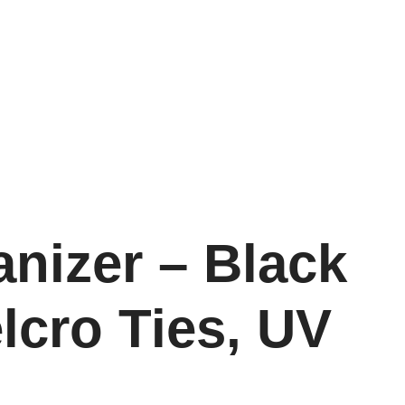
anizer – Black
lcro Ties, UV