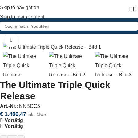
Skip to navigation
Skip to main content
Home
»
Shop
»
The Ultimate Triple Quick Release
Click to enlarge
The Ultimate Triple Quick
Release
Art.-Nr.:
NNBDO5
€
1.460,47
inkl. MwSt
Vorrätig
Vorrätig