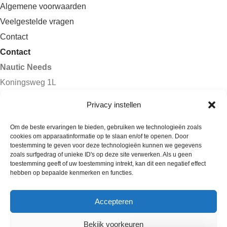
Algemene voorwaarden
Veelgestelde vragen
Contact
Contact
Nautic Needs
Koningsweg 1L
8861 KN Harlingen
Privacy instellen
Nederland
Om de beste ervaringen te bieden, gebruiken we technologieën zoals
cookies om apparaatinformatie op te slaan en/of te openen. Door
Tel:
+31 6 8277 7134
toestemming te geven voor deze technologieën kunnen we gegevens
E-mail:
webshop@nauticneeds.nl
zoals surfgedrag of unieke ID's op deze site verwerken. Als u geen
toestemming geeft of uw toestemming intrekt, kan dit een negatief effect
hebben op bepaalde kenmerken en functies.
Accepteren
© Copyright 2026 - Nautic
Needs
Bekijk voorkeuren