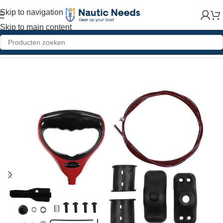
Skip to navigation
Skip to main content
Home
»
Shop
»
G-Force Handle – w/ Trolling Motor Clamp – Red