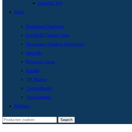
Jarocells 36V
Merk
Beatdown Outdoors
Cornfield Fishing Gear
Hennessey Outdoor Electronics
Jarocells
Precision Sonar
Ripalip
TH Marine
TheNetBuddy
Traascustoms
Kleding
Search